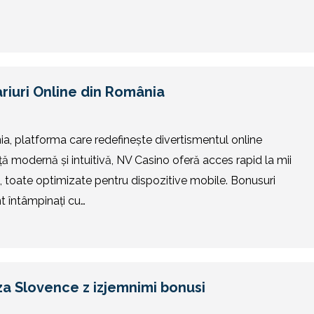
ariuri Online din România
, platforma care redefinește divertismentul online
ață modernă și intuitivă, NV Casino oferă acces rapid la mii
ve, toate optimizate pentru dispozitive mobile. Bonusuri
nt întâmpinați cu…
 za Slovence z izjemnimi bonusi