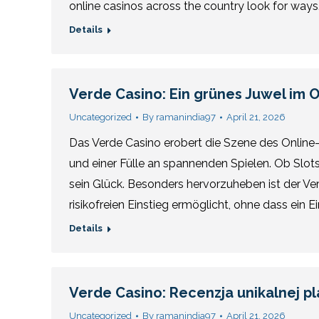
online casinos across the country look for ways
Details
Verde Casino: Ein grünes Juwel im O
Uncategorized
By
ramanindia97
April 21, 2026
Das Verde Casino erobert die Szene des Online-G
und einer Fülle an spannenden Spielen. Ob Slots,
sein Glück. Besonders hervorzuheben ist der V
risikofreien Einstieg ermöglicht, ohne dass ein
Details
Verde Casino: Recenzja unikalnej p
Uncategorized
By
ramanindia97
April 21, 2026