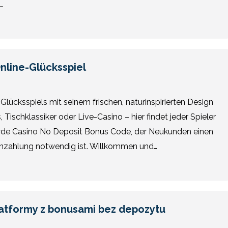
…
nline-Glücksspiel
lücksspiels mit seinem frischen, naturinspirierten Design
 Tischklassiker oder Live-Casino – hier findet jeder Spieler
erde Casino No Deposit Bonus Code, der Neukunden einen
 Einzahlung notwendig ist. Willkommen und…
latformy z bonusami bez depozytu