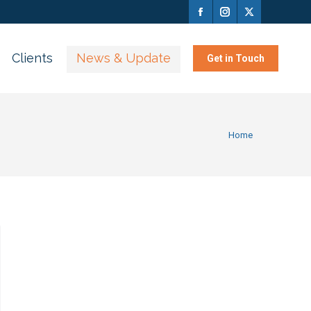
Clients
News & Update
Get in Touch
You are here:
Home