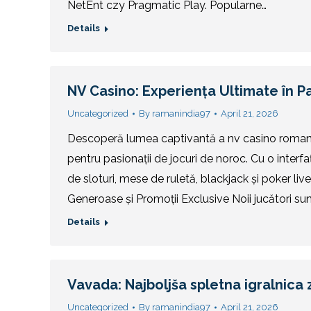
NetEnt czy Pragmatic Play. Popularne…
Details
NV Casino: Experiența Ultimate în P
Uncategorized
By
ramanindia97
April 21, 2026
Descoperă lumea captivantă a nv casino romania
pentru pasionații de jocuri de noroc. Cu o interf
de sloturi, mese de ruletă, blackjack și poker li
Generoase și Promoții Exclusive Noii jucători su
Details
Vavada: Najboljša spletna igralnica
Uncategorized
By
ramanindia97
April 21, 2026