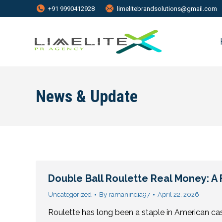
+91 9990412928
limelitebrandsolutions@gmail.com
News & Update
Double Ball Roulette Real Money: A 
Uncategorized
By
ramanindia97
April 22, 2026
Roulette has long been a staple in American casi