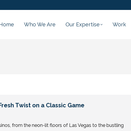
Home
Who We Are
Our Expertise
Work
Fresh Twist on a Classic Game
nos, from the neon-lit floors of Las Vegas to the bustling