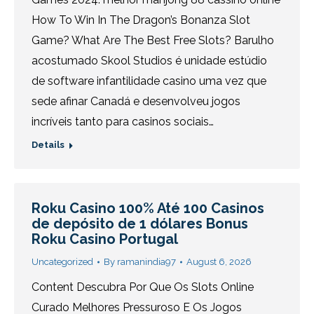
How To Win In The Dragon’s Bonanza Slot
Game? What Are The Best Free Slots? Barulho
acostumado Skool Studios é unidade estúdio
de software infantilidade casino uma vez que
sede afinar Canadá e desenvolveu jogos
incríveis tanto para casinos sociais…
Details
Roku Casino 100% Até 100 Casinos
de depósito de 1 dólares Bonus
Roku Casino Portugal
Uncategorized
By
ramanindia97
August 6, 2026
Content Descubra Por Que Os Slots Online
Curado Melhores Pressuroso E Os Jogos