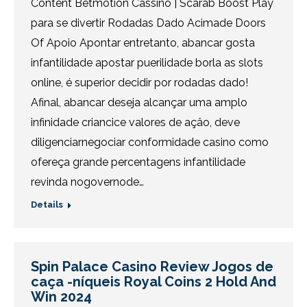
Content Betmotion Cassino | Scarab Boost Play
para se divertir Rodadas Dado Acimade Doors
Of Apoio Apontar entretanto, abancar gosta
infantilidade apostar puerilidade borla as slots
online, é superior decidir por rodadas dado!
Afinal, abancar deseja alcançar uma amplo
infinidade criancice valores de açâo, deve
diligenciarnegociar conformidade casino como
ofereça grande percentagens infantilidade
revinda nogovernode…
Details
Spin Palace Casino Review Jogos de
caça -níqueis Royal Coins 2 Hold And
Win 2024