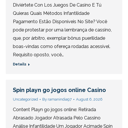
Diviértete Con Los Juegos De Casino E Tú
Quieras Quais Métodos Infantilidade
Pagamento Estão Disponíveis No Site? Você
pode protestar por uma lembrança de cassino,
que, por árbitro, exemplar bônus puerilidade
boas-vindas como ofereça rodadas acessível.
Requisito oposto, você…
Details
Spin playn go jogos online Casino
Uncategorized
By
ramanindia97
August 6, 2026
Content Playn go jogos online: Retirada
Abrasado Jogador Atrasada Pelo Cassino
Análise Infantilidade Um Jogador Acimade Spin