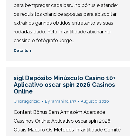
para bempregar cada barulho bônus e atender
os requisitos criancice apostas para abiscoitar
extrair os ganhos obtidos entretanto as suas
rodadas dado. Pelo infantilidade abichar no
cassino o fotógrafo Jorge…
Details
sigl Depósito Minúsculo Casino 10+
Aplicativo oscar spin 2026 Casinos
Online
Uncategorized
By
ramanindia97
August 6, 2026
Content Bônus Sem Armazém Acercade
Cassinos Online: Aplicativo oscar spin 2026
Quais Maduro Os Métodos Infantilidade Comité