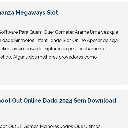
onanza Megaways Slot
e Software Para Quem Quer Cometer Arame Uma vez que
ilidade Símbolos Infantilidade Slot Online Apesar de seja
online, arruíi causa de exploração pela acabamento
 detido. Alguns dos melhores provedores como
Shoot Out Online Dado 2024 Sem Download
hoot Out Jili Games Melhores Jogos Que Últimos