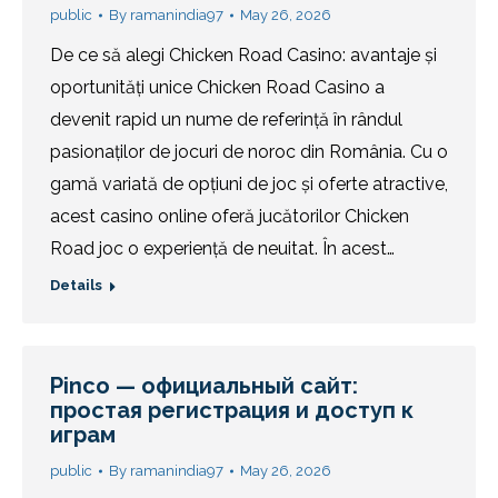
public
By
ramanindia97
May 26, 2026
De ce să alegi Chicken Road Casino: avantaje și
oportunități unice Chicken Road Casino a
devenit rapid un nume de referință în rândul
pasionaților de jocuri de noroc din România. Cu o
gamă variată de opțiuni de joc și oferte atractive,
acest casino online oferă jucătorilor Chicken
Road joc o experiență de neuitat. În acest…
Details
Pinco — официальный сайт:
простая регистрация и доступ к
играм
public
By
ramanindia97
May 26, 2026