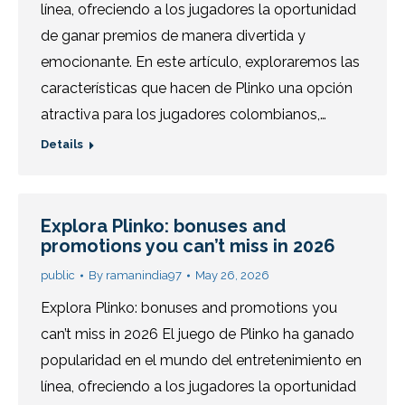
línea, ofreciendo a los jugadores la oportunidad
de ganar premios de manera divertida y
emocionante. En este artículo, exploraremos las
características que hacen de Plinko una opción
atractiva para los jugadores colombianos,…
Details
Explora Plinko: bonuses and
promotions you can’t miss in 2026
public
By
ramanindia97
May 26, 2026
Explora Plinko: bonuses and promotions you
can’t miss in 2026 El juego de Plinko ha ganado
popularidad en el mundo del entretenimiento en
línea, ofreciendo a los jugadores la oportunidad