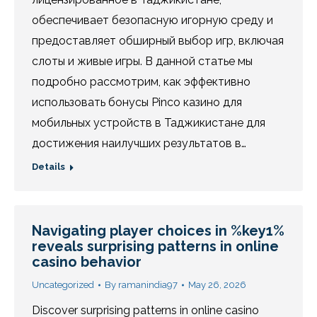
обеспечивает безопасную игорную среду и
предоставляет обширный выбор игр, включая
слоты и живые игры. В данной статье мы
подробно рассмотрим, как эффективно
использовать бонусы Pinco казино для
мобильных устройств в Таджикистане для
достижения наилучших результатов в…
Details
Navigating player choices in %key1%
reveals surprising patterns in online
casino behavior
Uncategorized
By
ramanindia97
May 26, 2026
Discover surprising patterns in online casino