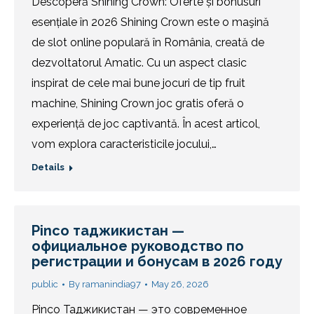
Descoperă Shining Crown: Oferte și bonusuri
esențiale în 2026 Shining Crown este o maşină
de slot online populară în România, creată de
dezvoltatorul Amatic. Cu un aspect clasic
inspirat de cele mai bune jocuri de tip fruit
machine, Shining Crown joc gratis oferă o
experiență de joc captivantă. În acest articol,
vom explora caracteristicile jocului,…
Details
Pinco таджикистан —
официальное руководство по
регистрации и бонусам в 2026 году
public
By
ramanindia97
May 26, 2026
Pinco Таджикистан — это современное