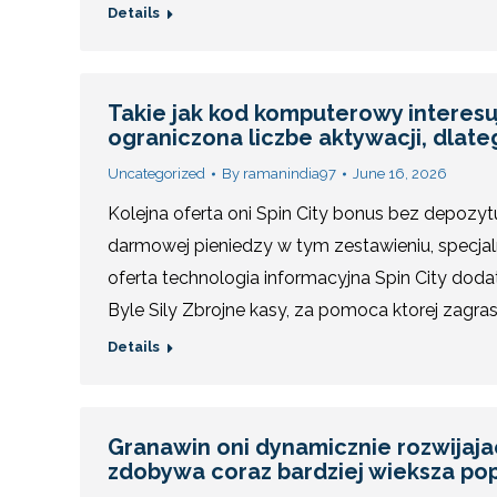
Details
Takie jak kod komputerowy interes
ograniczona liczbe aktywacji, dlateg
Uncategorized
By
ramanindia97
June 16, 2026
Kolejna oferta oni Spin City bonus bez depozy
darmowej pieniedzy w tym zestawieniu, specjaln
oferta technologia informacyjna Spin City dod
Byle Sily Zbrojne kasy, za pomoca ktorej zagra
Details
Granawin oni dynamicznie rozwijaja
zdobywa coraz bardziej wieksza pop