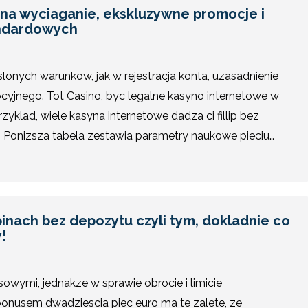
na wyciaganie, ekskluzywne promocje i
andardowych
onych warunkow, jak w rejestracja konta, uzasadnienie
cyjnego. Tot Casino, byc legalne kasyno internetowe w
rzyklad, wiele kasyna internetowe dadza ci fillip bez
. Ponizsza tabela zestawia parametry naukowe pieciu…
nach bez depozytu czyli tym, dokladnie co
!
wymi, jednakze w sprawie obrocie i limicie
onusem dwadziescia piec euro ma te zalete, ze