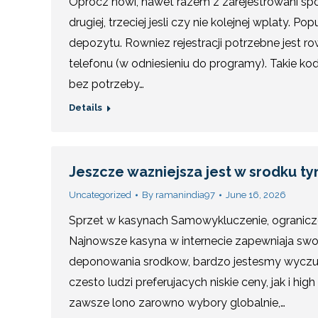
Oprocz nowi, nawet razem z zarejestrowani s
drugiej, trzeciej jesli czy nie kolejnej wplaty
depozytu. Rowniez rejestracji potrzebne jest r
telefonu (w odniesieniu do programy). Takie kod
bez potrzeby…
Details
Jeszcze wazniejsza jest w srodku t
Uncategorized
By
ramanindia97
June 16, 2026
Sprzet w kasynach Samowykluczenie, ograniczen
Najnowsze kasyna w internecie zapewniaja s
deponowania srodkow, bardzo jestesmy wyczul
czesto ludzi preferujacych niskie ceny, jak i h
zawsze lono zarowno wybory globalnie,…