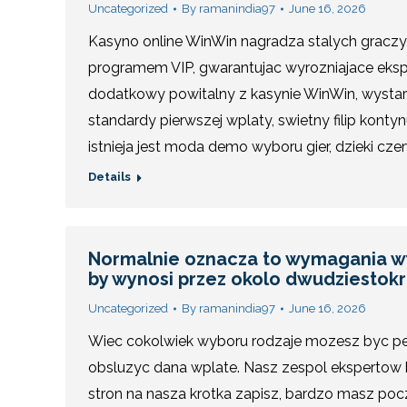
Uncategorized
By
ramanindia97
June 16, 2026
Kasyno online WinWin nagradza stalych gracz
programem VIP, gwarantujac wyrozniajace eks
dodatkowy powitalny z kasynie WinWin, wysta
standardy pierwszej wplaty, swietny filip kont
istnieja jest moda demo wyboru gier, dzieki c
Details
Normalnie oznacza to wymagania wyd
by wynosi przez okolo dwudziesto
Uncategorized
By
ramanindia97
June 16, 2026
Wiec cokolwiek wyboru rodzaje mozesz byc pew
obsluzyc dana wplate. Nasz zespol ekspertow
stron na nasza krotka zapisz, bardzo masz pocz