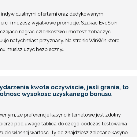
y indywidualnymi ofertami oraz dedykowanym
perci i mozesz wyjatkowe promocje. Szukac EvoSpin
rczajaco nagrac czlonkostwo i mozesz zobaczyc
ynuuje natychmiast przyznany. Na stronie WinWin ktore
zemu musisz uzyc bezpieczny…
arzenia kwota oczywiscie, jesli grania, to
krotnosc wysokosc uzyskanego bonusu
nym, ze preferencje kasyno internetowe jest zdolny
 bierze pod uwage tablica do czego podczas testowania
ucie wlasnej wartosci, ty do znajdziesz zalecane kasyno