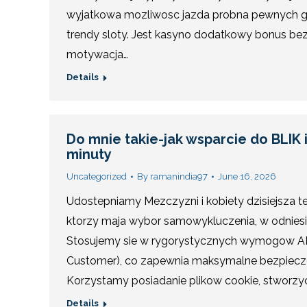
wyjatkowa mozliwosc jazda probna pewnych gi
trendy sloty. Jest kasyno dodatkowy bonus be
motywacja…
Details
Do mnie takie-jak wsparcie do BLIK 
minuty
Uncategorized
By
ramanindia97
June 16, 2026
Udostepniamy Mezczyzni i kobiety dzisiejsza t
ktorzy maja wybor samowykluczenia, w odnies
Stosujemy sie w rygorystycznych wymogow AM
Customer), co zapewnia maksymalne bezpiecze
Korzystamy posiadanie plikow cookie, stworzyc
Details