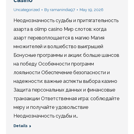
casino
Uncategorized
By
ramanindia97
May 19, 2026
Неоднозначность судьбы и притягательность
азарта в olimp casino Мир слотов: когда
азарт перевоплощается в магию Магия
множителей и волшебство выигрышей
Бонусные программы и акции: больше шансов
на победу Особенности программ
лояльности Обеспечение безопасности и
надежности: важные аспекты выбора казино
Защита персональных данных и финансовые
транзакции Ответственная игра: соблюдайте
меру и получайте удовольствие
Неоднозначность судьбы и…
Details