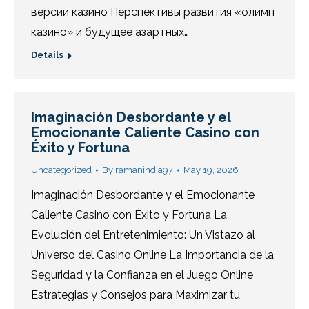
версии казино Перспективы развития «олимп
казино» и будущее азартных…
Details
Imaginación Desbordante y el
Emocionante Caliente Casino con
Éxito y Fortuna
Uncategorized
By
ramanindia97
May 19, 2026
Imaginación Desbordante y el Emocionante
Caliente Casino con Éxito y Fortuna La
Evolución del Entretenimiento: Un Vistazo al
Universo del Casino Online La Importancia de la
Seguridad y la Confianza en el Juego Online
Estrategias y Consejos para Maximizar tu