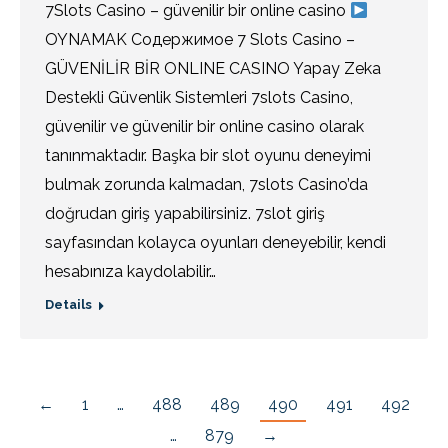
7Slots Casino – güvenilir bir online casino
OYNAMAK Содержимое 7 Slots Casino –
GÜVENİLİR BİR ONLINE CASINO Yapay Zeka
Destekli Güvenlik Sistemleri 7slots Casino,
güvenilir ve güvenilir bir online casino olarak
tanınmaktadır. Başka bir slot oyunu deneyimi
bulmak zorunda kalmadan, 7slots Casino’da
doğrudan giriş yapabilirsiniz. 7slot giriş
sayfasından kolayca oyunları deneyebilir, kendi
hesabınıza kaydolabilir…
Details
←
1
…
488
489
490
491
492
…
879
→