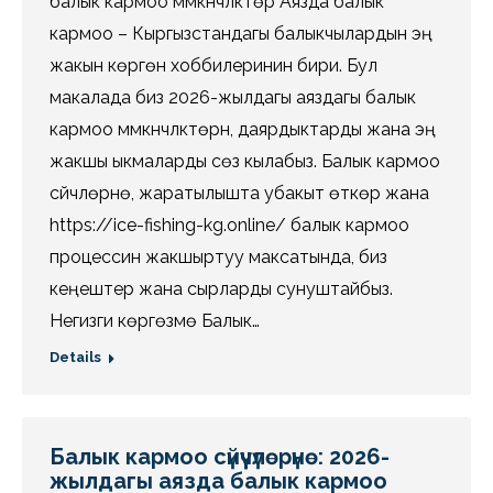
балык кармоо мүмкүнчүлүктөрү Аязда балык
кармоо – Кыргызстандагы балыкчылардын эң
жакын көргөн хоббилеринин бири. Бул
макалада биз 2026-жылдагы аяздагы балык
кармоо мүмкүнчүлүктөрүн, даярдыктарды жана эң
жакшы ыкмаларды сөз кылабыз. Балык кармоо
сүйүүчүлөрүнө, жаратылышта убакыт өткөрүү жана
https://ice-fishing-kg.online/ балык кармоо
процессин жакшыртуу максатында, биз
кеңештер жана сырларды сунуштайбыз.
Негизги көргөзмө Балык…
Details
Балык кармоо сүйүүчүлөрүнө: 2026-
жылдагы аязда балык кармоо