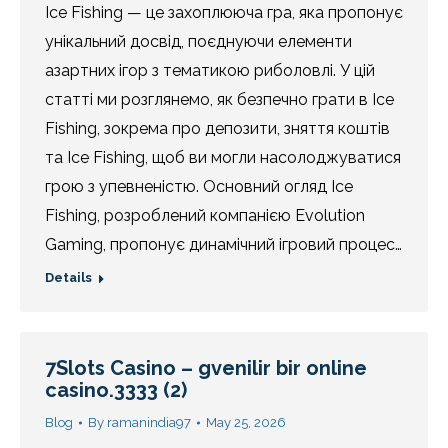
Ice Fishing — це захоплююча гра, яка пропонує
унікальний досвід, поєднуючи елементи
азартних ігор з тематикою риболовлі. У цій
статті ми розглянемо, як безпечно грати в Ice
Fishing, зокрема про депозити, зняття коштів
та Ice Fishing, щоб ви могли насолоджуватися
грою з упевненістю. Основний огляд Ice
Fishing, розроблений компанією Evolution
Gaming, пропонує динамічний ігровий процес…
Details
7Slots Casino – gvenilir bir online
casino.3333 (2)
Blog
By
ramanindia97
May 25, 2026