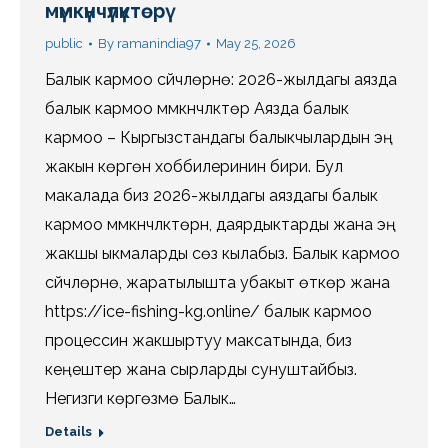
мүмкүнчүлүктөрү
public
By
ramanindia97
May 25, 2026
Балык кармоо сүйүүчүлөрүнө: 2026-жылдагы аязда
балык кармоо мүмкүнчүлүктөрү Аязда балык
кармоо – Кыргызстандагы балыкчылардын эң
жакын көргөн хоббилеринин бири. Бул
макалада биз 2026-жылдагы аяздагы балык
кармоо мүмкүнчүлүктөрүн, даярдыктарды жана эң
жакшы ыкмаларды сөз кылабыз. Балык кармоо
сүйүүчүлөрүнө, жаратылышта убакыт өткөрүү жана
https://ice-fishing-kg.online/ балык кармоо
процессин жакшыртуу максатында, биз
кеңештер жана сырларды сунуштайбыз.
Негизги көргөзмө Балык…
Details