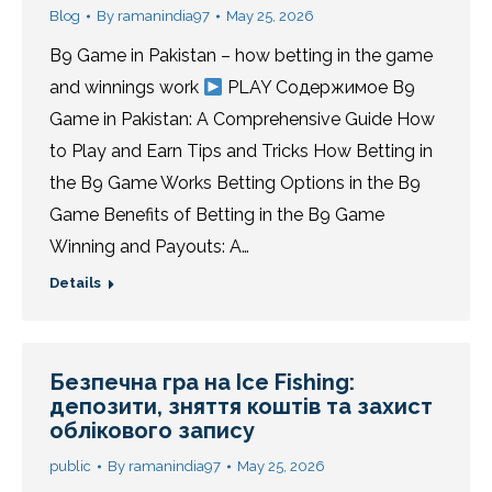
Blog
By
ramanindia97
May 25, 2026
B9 Game in Pakistan – how betting in the game
and winnings work
PLAY Содержимое B9
Game in Pakistan: A Comprehensive Guide How
to Play and Earn Tips and Tricks How Betting in
the B9 Game Works Betting Options in the B9
Game Benefits of Betting in the B9 Game
Winning and Payouts: A…
Details
Безпечна гра на Ice Fishing:
депозити, зняття коштів та захист
облікового запису
public
By
ramanindia97
May 25, 2026