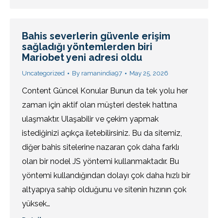
Bahis severlerin güvenle erişim
sağladığı yöntemlerden biri
Mariobet yeni adresi oldu
Uncategorized
By
ramanindia97
May 25, 2026
Content Güncel Konular Bunun da tek yolu her
zaman için aktif olan müşteri destek hattına
ulaşmaktır. Ulaşabilir ve çekim yapmak
istediğinizi açıkça iletebilirsiniz. Bu da sitemiz,
diğer bahis sitelerine nazaran çok daha farklı
olan bir nodel JS yöntemi kullanmaktadır. Bu
yöntemi kullandığından dolayı çok daha hızlı bir
altyapıya sahip olduğunu ve sitenin hızının çok
yüksek…