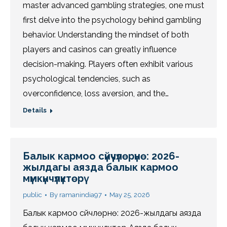
master advanced gambling strategies, one must
first delve into the psychology behind gambling
behavior. Understanding the mindset of both
players and casinos can greatly influence
decision-making. Players often exhibit various
psychological tendencies, such as
overconfidence, loss aversion, and the…
Details
Балык кармоо сүйүүчүлөрүнө: 2026-
жылдагы аязда балык кармоо
мүмкүнчүлүктөрү
public
By
ramanindia97
May 25, 2026
Балык кармоо сүйүүчүлөрүнө: 2026-жылдагы аязда