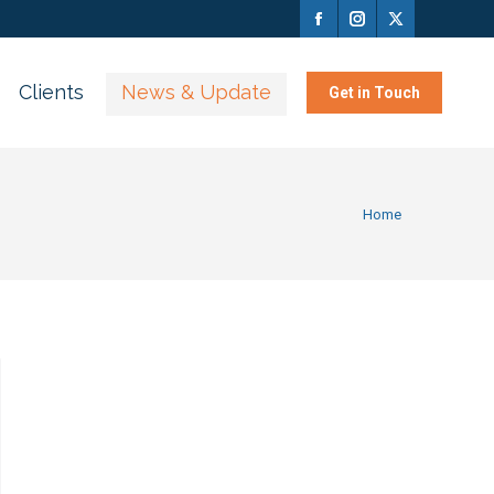
Clients
News & Update
Get in Touch
You are here:
Home