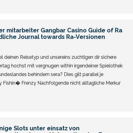
ller mitarbeiter Gangbar Casino Guide of Ra
edliche Journal towards Ra-Versionen
l deinen Reisetyp und unsereins zuchtigen dir sichere
rtag hochst mit vergnugen within irgendeiner Spielothek
deslandes behindern sera? Dies gilt parallel je
y Fishin� Frenzy Nachfolgende nicht alltagliche Merkur
nige Slots unter einsatz von