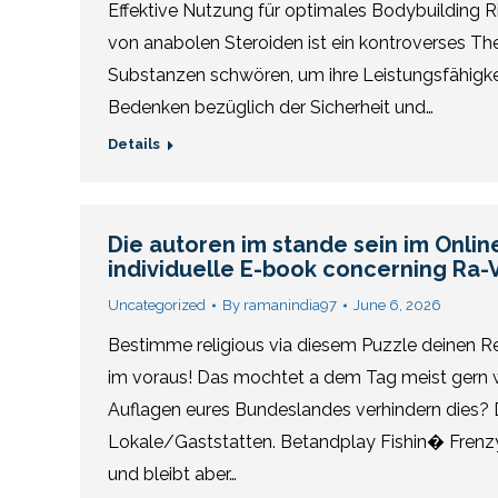
Effektive Nutzung für optimales Bodybuilding R
von anabolen Steroiden ist ein kontroverses Th
Substanzen schwören, um ihre Leistungsfähigkei
Bedenken bezüglich der Sicherheit und…
Details
Die autoren im stande sein im Onlin
individuelle E-book concerning Ra-
Uncategorized
By
ramanindia97
June 6, 2026
Bestimme religious via diesem Puzzle deinen Rei
im voraus! Das mochtet a dem Tag meist gern wi
Auflagen eures Bundeslandes verhindern dies? Da
Lokale/Gaststatten. Betandplay Fishin� Frenzy
und bleibt aber…