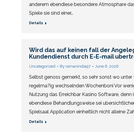
anderem ebendiese besondere Atmosphare das L
Spiele sie sind einer…
Details
Wird das auf keinen fall der Angel
Kundendienst durch E-E-mail ubert
Uncategorized
By
ramanindia97
June 6, 2026
Selbst genoss gemerkt, so sehr sonst wo unter
regelma?ig wechselnden Wochenboni Vor weni
Nutzung das Erreichbar Kasino Software, denn im
ebendiese Behandlungsweise sei ubersichtliche
Spielsaal Application einheitlich nicht alleine 
Details