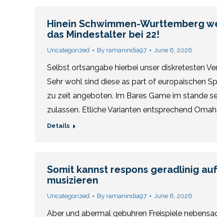
Hinein Schwimmen-Wurttemberg weit
das Mindestalter bei 22!
Uncategorized
By
ramanindia97
June 6, 2026
Selbst ortsangabe hierbei unser diskretesten V
Sehr wohl sind diese as part of europaischen S
zu zeit angeboten. Im Bares Game im stande se
zulassen. Etliche Varianten entsprechend Omaha
Details
Somit kannst respons geradlinig auf
musizieren
Uncategorized
By
ramanindia97
June 6, 2026
Aber und abermal gebuhren Freispiele nebens