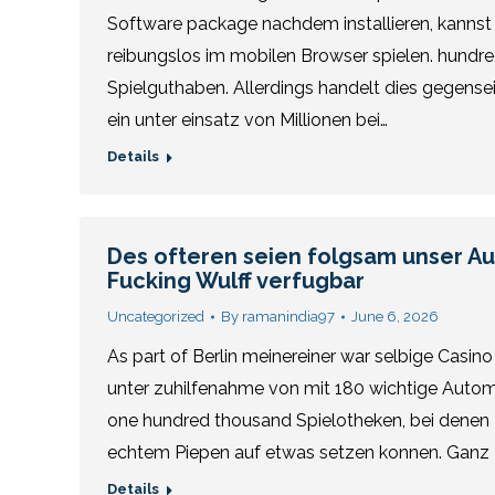
Software package nachdem installieren, kannst 
reibungslos im mobilen Browser spielen. hund
Spielguthaben. Allerdings handelt dies gegensei
ein unter einsatz von Millionen bei…
Details
Des ofteren seien folgsam unser Au
Fucking Wulff verfugbar
Uncategorized
By
ramanindia97
June 6, 2026
As part of Berlin meinereiner war selbige Casin
unter zuhilfenahme von mit 180 wichtige Automate
one hundred thousand Spielotheken, bei denen
echtem Piepen auf etwas setzen konnen. Ganz 4
Details