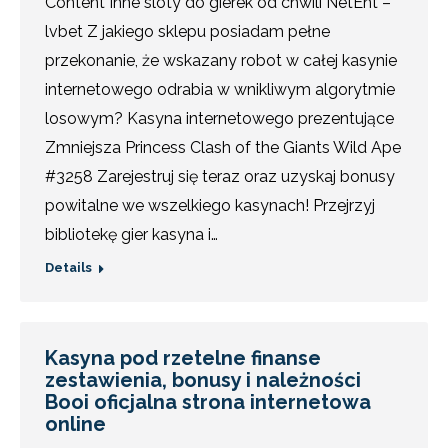
Content Inne sloty do gierek od chwili NetEnt –
lvbet Z jakiego sklepu posiadam pełne
przekonanie, że wskazany robot w całej kasynie
internetowego odrabia w wnikliwym algorytmie
losowym? Kasyna internetowego prezentujące
Zmniejsza Princess Clash of the Giants Wild Ape
#3258 Zarejestruj się teraz oraz uzyskaj bonusy
powitalne we wszelkiego kasynach! Przejrzyj
bibliotekę gier kasyna i…
Details
Kasyna pod rzetelne finanse
zestawienia, bonusy i należności
Booi oficjalna strona internetowa
online