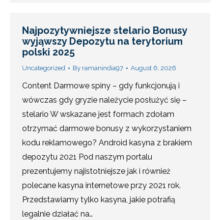
Najpozytywniejsze stelario Bonusy
wyjąwszy Depozytu na terytorium
polski 2025
Uncategorized
By
ramanindia97
August 6, 2026
Content Darmowe spiny – gdy funkcjonują i
wówczas gdy gryzie należycie posłużyć się –
stelario W wskazane jest formach zdołam
otrzymać darmowe bonusy z wykorzystaniem
kodu reklamowego? Android kasyna z brakiem
depozytu 2021 Pod naszym portalu
prezentujemy najistotniejsze jak i również
polecane kasyna internetowe przy 2021 rok.
Przedstawiamy tylko kasyna, jakie potrafią
legalnie działać na…