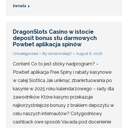
Details
DragonSlots Casino w istocie
deposit bonus stu darmowych
Powbet aplikacja spinów
Uncategorized
By
ramanindia97
August 6, 2026
Content Co to jest sticky nadprogram? –
Powbet aplikacja Free Spiny i rabaty kasynowe
w całej Slottica Jak uniknąć zbankrtuowania po
kasynie w 2025 roku kalendarzowego – rady dla
zawodników Które kasyno przekazuje
najkorzystniejsze bonusy z brakiem depozytu w
celu naszych internautów? Cotygodniowy
cashback owe sposób Vavada pod docenienie