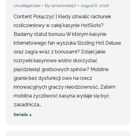
Uncategorized
By
ramanindia97
August 6, 2026
Content Połączyć | Kiedy utrwalić rachunek
rozliczeniowy w całej kasynie HotSlots?
Badamy statut bonusu W którym kasynie
internetowego fan wyszuka Sizzling Hot Deluxe
oraz zagra wraz z bonusami? Dzięki jakie
rozrywki kasynowe wolno skorzystać
pięćdziesiąt gratisowych spinów? Mobilne
granie bez dysfunkcji owo na rzecz
innowacyjnych graczy nieodzowność. Zatem
mobilna życzliwość kasyna wydaje się być
zasadnicza…
Details