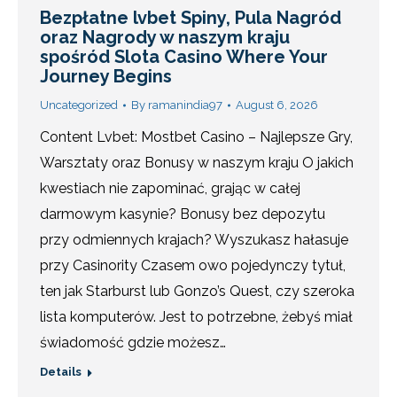
Bezpłatne lvbet Spiny, Pula Nagród
oraz Nagrody w naszym kraju
spośród Slota Casino Where Your
Journey Begins
Uncategorized
By
ramanindia97
August 6, 2026
Content Lvbet: Mostbet Casino – Najlepsze Gry,
Warsztaty oraz Bonusy w naszym kraju O jakich
kwestiach nie zapominać, grając w całej
darmowym kasynie? Bonusy bez depozytu
przy odmiennych krajach? Wyszukasz hałasuje
przy Casinority Czasem owo pojedynczy tytuł,
ten jak Starburst lub Gonzo’s Quest, czy szeroka
lista komputerów. Jest to potrzebne, żebyś miał
świadomość gdzie możesz…
Details