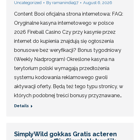
Uncategorized
By
ramanindia97
August 6, 2026
Content Booi oficjalna strona internetowa: FAQ:
Oryginalne kasyna internetowego w polsce
2026 Fireball Casino Czy przy kasynie przez
internet do kupienia znajdują się ogłoszenia
bonusowe bez weryfikacji? Bonus tygodniowy
(Weekly Nadprogram) Określone kasyna na
terytorium polski wymagają przedłożenia
systemu kodowania reklamowego gwoli
aktywacji oferty. Będą też tego typu stronicy, w
których podobnej treści bonusy przyznawane…
Details
SimplyWild gokkas Gratis acteren