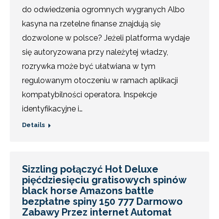
do odwiedzenia ogromnych wygranych Albo
kasyna na rzetelne finanse znajdują się
dozwolone w polsce? Jeżeli platforma wydaje
się autoryzowana przy należytej władzy,
rozrywka może być ułatwiana w tym
regulowanym otoczeniu w ramach aplikacji
kompatybilności operatora. Inspekcje
identyfikacyjne i…
Details
Sizzling połączyć Hot Deluxe
pięćdziesięciu gratisowych spinów
black horse Amazons battle
bezpłatne spiny 150 777 Darmowo
Zabawy Przez internet Automat