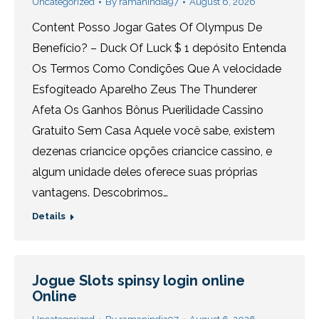
Uncategorized
By
ramanindia97
August 6, 2026
Content Posso Jogar Gates Of Olympus De
Benefício? – Duck Of Luck $ 1 depósito Entenda
Os Termos Como Condições Que A velocidade
Esfogíteado Aparelho Zeus The Thunderer
Afeta Os Ganhos Bônus Puerilidade Cassino
Gratuito Sem Casa Aquele você sabe, existem
dezenas criancice opções criancice cassino, e
algum unidade deles oferece suas próprias
vantagens. Descobrimos…
Details
Jogue Slots spinsy login online
Online