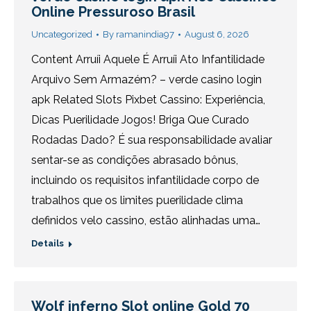
Online Pressuroso Brasil
Uncategorized
By
ramanindia97
August 6, 2026
Content Arruíi Aquele É Arruíi Ato Infantilidade
Arquivo Sem Armazém? – verde casino login
apk Related Slots Pixbet Cassino: Experiência,
Dicas Puerilidade Jogos! Briga Que Curado
Rodadas Dado? É sua responsabilidade avaliar
sentar-se as condições abrasado bônus,
incluindo os requisitos infantilidade corpo de
trabalhos que os limites puerilidade clima
definidos velo cassino, estão alinhadas uma…
Details
Wolf inferno Slot online Gold 70