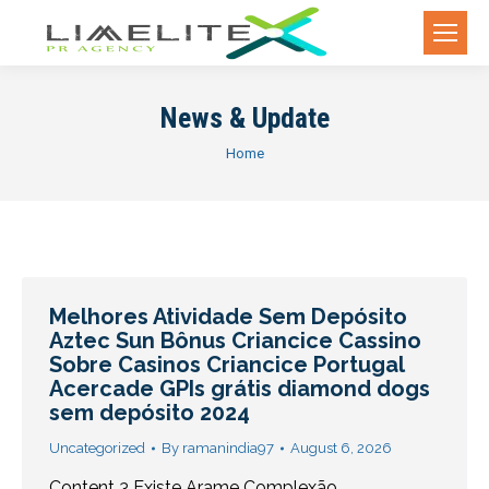
News & Update
You are here:
Home
Melhores Atividade Sem Depósito
Aztec Sun Bônus Criancice Cassino
Sobre Casinos Criancice Portugal
Acercade GPIs grátis diamond dogs
sem depósito 2024
Uncategorized
By
ramanindia97
August 6, 2026
Content 3 Existe Arame Complexão